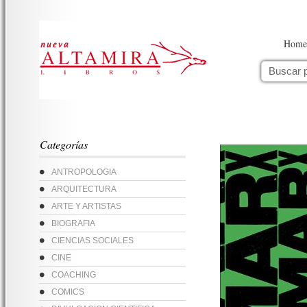
Home
Categorías
ANTROPOLOGIA
ARQUITECTURA
ARTE Y ARTISTAS
BIOGRAFIA
CIENCIAS SOCIALES
CINE
COACHING
COMICS