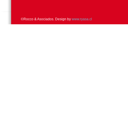
©Rocco & Asociados. Design by
www.ryasa.cl