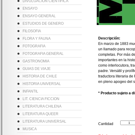
DIVULGACION CIENTIFICA
ENSAYO
ENSAYO GENERAL
ESTUDIOS DE GENERO
FILOSOFIA
Descripción:
FLORA Y FAUNA
En marzo de 1883 muere
FOTOGRAFIA
un llamado para recopi
FOTOGRAFIA GENERAL
completas. Por más de 
importantes en la hist
GASTRONOMIA
como interlocutora, tr
GUIAS DE VIAJE
padre. Versátil y prolí
HISTORIA DE CHILE
traductora literaria d
en pleno apogeo del s
HISTORIA UNIVERSAL
INFANTIL
* Producto sujeto a d
LIT. CIENCIA FICCION
LITERATURA CHILENA
LITERATURA QUEER
LITERATURA UNIVERSAL
Cantidad
MUSICA