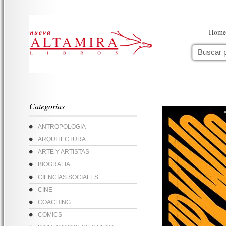
Home
Categorías
ANTROPOLOGIA
ARQUITECTURA
ARTE Y ARTISTAS
BIOGRAFIA
CIENCIAS SOCIALES
CINE
COACHING
COMICS