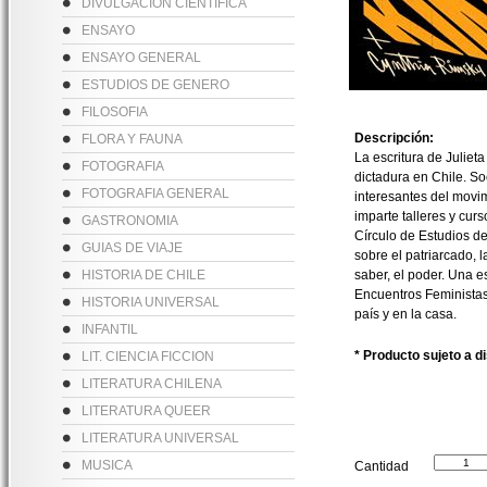
DIVULGACION CIENTIFICA
ENSAYO
ENSAYO GENERAL
ESTUDIOS DE GENERO
FILOSOFIA
Descripción:
FLORA Y FAUNA
La escritura de Juliet
FOTOGRAFIA
dictadura en Chile. Soc
FOTOGRAFIA GENERAL
interesantes del movim
imparte talleres y curs
GASTRONOMIA
Círculo de Estudios de
GUIAS DE VIAJE
sobre el patriarcado, l
HISTORIA DE CHILE
saber, el poder. Una e
Encuentros Feministas
HISTORIA UNIVERSAL
país y en la casa.
INFANTIL
* Producto sujeto a d
LIT. CIENCIA FICCION
LITERATURA CHILENA
LITERATURA QUEER
LITERATURA UNIVERSAL
MUSICA
Cantidad