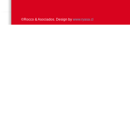
©Rocco & Asociados. Design by
www.ryasa.cl