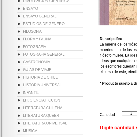
DIVULGACION CIENTIFICA
ENSAYO
ENSAYO GENERAL
ESTUDIOS DE GENERO
FILOSOFIA
Descripción:
FLORA Y FAUNA
La muerte de los filós
FOTOGRAFIA
muertes —la de los es
FOTOGRAFIA GENERAL
filósofo muere. La id
ideas que cualquiera so
GASTRONOMIA
los escritores quedan 
GUIAS DE VIAJE
el curso de este, efec
HISTORIA DE CHILE
* Producto sujeto a d
HISTORIA UNIVERSAL
INFANTIL
LIT. CIENCIA FICCION
LITERATURA CHILENA
Cantidad
LITERATURA QUEER
LITERATURA UNIVERSAL
Digite cantidad
MUSICA