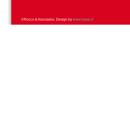
©Rocco & Asociados. Design by
www.ryasa.cl