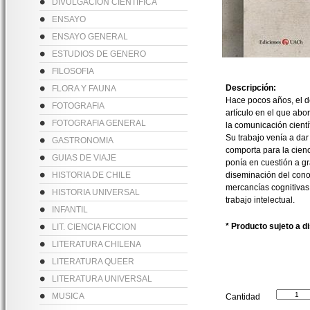
DIVULGACION CIENTIFICA
ENSAYO
ENSAYO GENERAL
ESTUDIOS DE GENERO
FILOSOFIA
Descripción:
FLORA Y FAUNA
Hace pocos años, el d
FOTOGRAFIA
artículo en el que abo
FOTOGRAFIA GENERAL
la comunicación cient
Su trabajo venía a dar
GASTRONOMIA
comporta para la cien
GUIAS DE VIAJE
ponía en cuestión a gra
HISTORIA DE CHILE
diseminación del cono
mercancías cognitivas
HISTORIA UNIVERSAL
trabajo intelectual.
INFANTIL
* Producto sujeto a d
LIT. CIENCIA FICCION
LITERATURA CHILENA
LITERATURA QUEER
LITERATURA UNIVERSAL
MUSICA
Cantidad