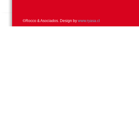
©Rocco & Asociados. Design by
www.ryasa.cl