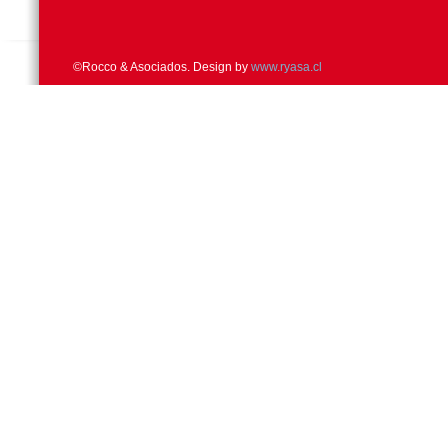
©Rocco & Asociados. Design by
www.ryasa.cl