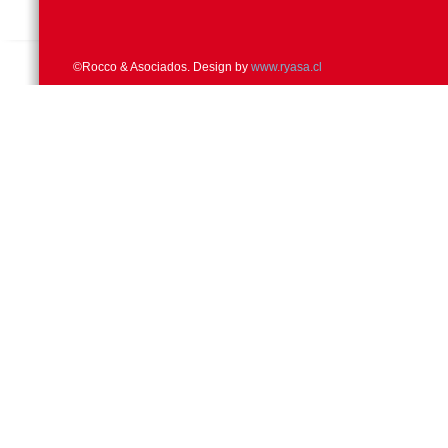
©Rocco & Asociados. Design by
www.ryasa.cl