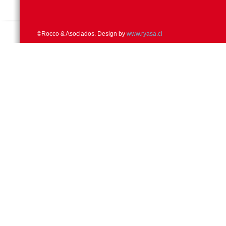
©Rocco & Asociados. Design by
www.ryasa.cl