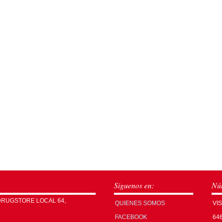
Siguenos en:
Núm
DRUGSTORE LOCAL 64,
QUIENES SOMOS
VI
FACEBOOK
64