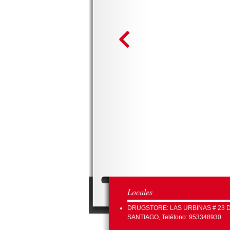
Locales
DRUGSTORE: LAS URBINAS # 23 
SANTIAGO, Teléfono: 953348930