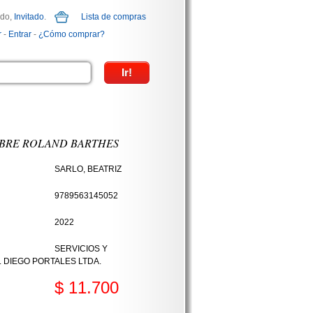
ido,
Invitado
.
Lista de compras
r
-
Entrar
-
¿Cómo comprar?
OBRE ROLAND BARTHES
SARLO, BEATRIZ
9789563145052
2022
SERVICIOS Y
. DIEGO PORTALES LTDA.
$ 11.700