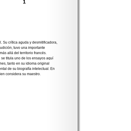
1
. Su crítica aguda y desmitificadora,
rudición, tuvo una importante
 allá del territorio francés.
 se titula uno de los ensayos aquí
es, tanto en su idioma original
tal de su biografía intelectual. En
uien considera su maestro.