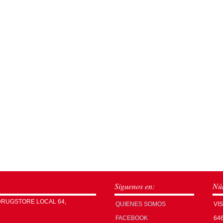
Siguenos en:
Núm
DRUGSTORE LOCAL 64,
QUIENES SOMOS
VI
FACEBOOK
64