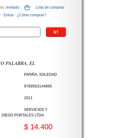
ido,
Invitado
.
Lista de compras
r
-
Entrar
-
¿Cómo comprar?
O PALABRA, EL
FARIÑA, SOLEDAD
9789563144895
2021
SERVICIOS Y
. DIEGO PORTALES LTDA.
$ 14.400