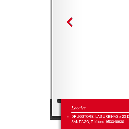
Locales
DRUGSTORE: LAS URBINAS # 23 
SANTIAGO, Teléfono: 953348930