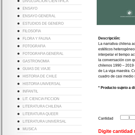
DIVULGACION CIENTIFICA
ENSAYO
ENSAYO GENERAL
ESTUDIOS DE GENERO
FILOSOFIA
Descripción:
FLORA Y FAUNA
La narrativa chilena 
FOTOGRAFIA
estéticos heterogéneo
FOTOGRAFIA GENERAL
interpelar el tiempo a
la conversación con 
GASTRONOMIA
chilenos 1990 – 2019 
GUIAS DE VIAJE
de La viga maestra. C
HISTORIA DE CHILE
cuadro de casi medio s
HISTORIA UNIVERSAL
* Producto sujeto a d
INFANTIL
LIT. CIENCIA FICCION
LITERATURA CHILENA
LITERATURA QUEER
Cantidad
LITERATURA UNIVERSAL
MUSICA
Digite cantidad