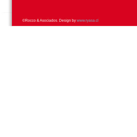
©Rocco & Asociados. Design by
www.ryasa.cl