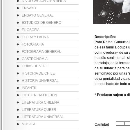
DIVULGACION CIENTIFICA
ENSAYO
ENSAYO GENERAL
ESTUDIOS DE GENERO
FILOSOFIA
Descripción:
FLORA Y FAUNA
Para Rafael Gumucio la
FOTOGRAFIA
de esa familia ocupa u
FOTOGRAFIA GENERAL
conmovedora– de su a
no sólo sentimental, s
GASTRONOMIA
paradoja, de la ternur
GUIAS DE VIAJE
de su infancia para pe
HISTORIA DE CHILE
ser tomado por unas “
cuya genialidad y pate
HISTORIA UNIVERSAL
trasnochado de todo u
INFANTIL
* Producto sujeto a d
LIT. CIENCIA FICCION
LITERATURA CHILENA
LITERATURA QUEER
LITERATURA UNIVERSAL
MUSICA
Cantidad