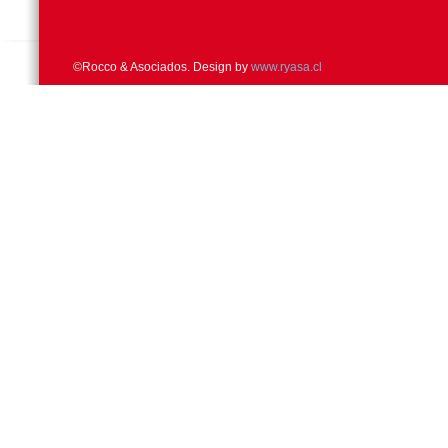
©Rocco & Asociados. Design by
www.ryasa.cl