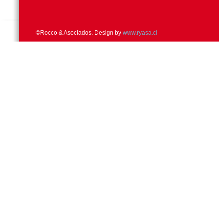
©Rocco & Asociados. Design by
www.ryasa.cl