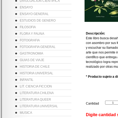
DIVULGACION CIENTIFICA
ENSAYO
ENSAYO GENERAL
ESTUDIOS DE GENERO
FILOSOFIA
Descripción:
FLORA Y FAUNA
Este libro busca desah
FOTOGRAFIA
con asombro por sus fo
FOTOGRAFIA GENERAL
y escuchar su llamado e
arte que nos permite i
GASTRONOMIA
científico que entrega
GUIAS DE VIAJE
tecnológico logra repro
HISTORIA DE CHILE
realizado por otras mu
HISTORIA UNIVERSAL
* Producto sujeto a d
INFANTIL
LIT. CIENCIA FICCION
LITERATURA CHILENA
LITERATURA QUEER
Cantidad
LITERATURA UNIVERSAL
MUSICA
Digite cantidad