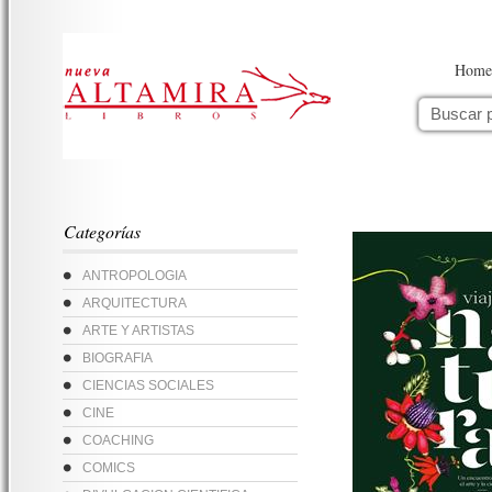
Home
Categorías
ANTROPOLOGIA
ARQUITECTURA
ARTE Y ARTISTAS
BIOGRAFIA
CIENCIAS SOCIALES
CINE
COACHING
COMICS