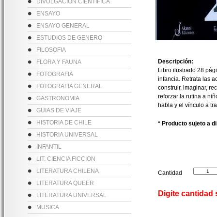
DIVULGACION CIENTIFICA
ENSAYO
ENSAYO GENERAL
ESTUDIOS DE GENERO
FILOSOFIA
Descripción:
FLORA Y FAUNA
Libro ilustrado 28 pág
FOTOGRAFIA
infancia. Retrata las 
FOTOGRAFIA GENERAL
construir, imaginar, r
reforzar la rutina a 
GASTRONOMIA
habla y el vínculo a t
GUIAS DE VIAJE
HISTORIA DE CHILE
* Producto sujeto a d
HISTORIA UNIVERSAL
INFANTIL
LIT. CIENCIA FICCION
LITERATURA CHILENA
Cantidad
LITERATURA QUEER
Digite cantidad
LITERATURA UNIVERSAL
MUSICA