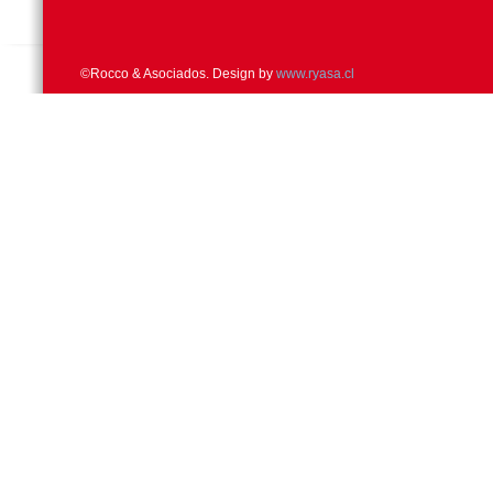
©Rocco & Asociados. Design by
www.ryasa.cl