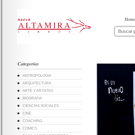
Home
Categorías
ANTROPOLOGIA
ARQUITECTURA
ARTE Y ARTISTAS
BIOGRAFIA
CIENCIAS SOCIALES
CINE
COACHING
COMICS