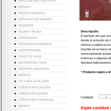
DIVULGACION CIENTIFICA
ENSAYO
ENSAYO GENERAL
ESTUDIOS DE GENERO
FILOSOFIA
Descripción:
FLORA Y FAUNA
El período del que no
FOTOGRAFIA
desde la eclosión de l
FOTOGRAFIA GENERAL
chilena y explica la i
inscribe en el marco d
GASTRONOMIA
universalmente aceptad
GUIAS DE VIAJE
entonces a algunas de 
HISTORIA DE CHILE
literatura latinoameri
HISTORIA UNIVERSAL
* Producto sujeto a d
INFANTIL
LIT. CIENCIA FICCION
LITERATURA CHILENA
LITERATURA QUEER
Cantidad
LITERATURA UNIVERSAL
MUSICA
Digite cantidad