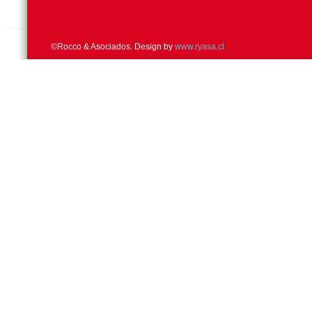
©Rocco & Asociados. Design by
www.ryasa.cl