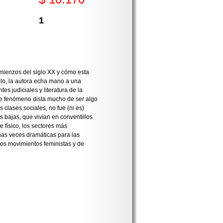
1
omienzos del siglo XX y cómo esta
llo, la autora echa mano a una
es judiciales y literatura de la
e fenómeno dista mucho de ser algo
s clases sociales, no fue (ni es)
s bajas, que vivían en conventillos
 físico, los sectores más
s veces dramáticas para las
ros movimientos feministas y de