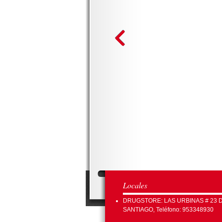
Locales
DRUGSTORE: LAS URBINAS # 23 
SANTIAGO, Teléfono: 953348930