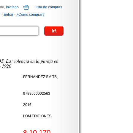
ido,
Invitado
.
Lista de compras
r
-
Entrar
-
¿Cómo comprar?
La violencia en la pareja en
- 1920
FERNANDEZ SMITS,
9789560002563
2016
LOM EDICIONES
$ 10.170