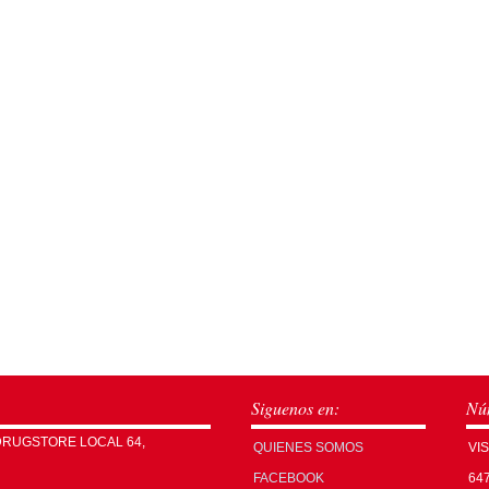
Siguenos en:
Núm
DRUGSTORE LOCAL 64,
QUIENES SOMOS
VI
FACEBOOK
64