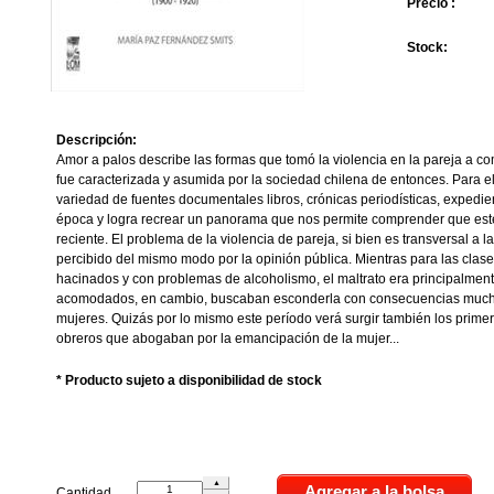
Precio :
Stock:
Descripción:
Amor a palos describe las formas que tomó la violencia en la pareja a c
fue caracterizada y asumida por la sociedad chilena de entonces. Para e
variedad de fuentes documentales libros, crónicas periodísticas, expedient
época y logra recrear un panorama que nos permite comprender que est
reciente. El problema de la violencia de pareja, si bien es transversal a la
percibido del mismo modo por la opinión pública. Mientras para las clase
hacinados y con problemas de alcoholismo, el maltrato era principalmente
acomodados, en cambio, buscaban esconderla con consecuencias mucha
mujeres. Quizás por lo mismo este período verá surgir también los prime
obreros que abogaban por la emancipación de la mujer...
* Producto sujeto a disponibilidad de stock
Cantidad