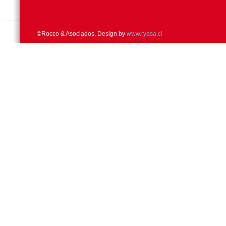
©Rocco & Asociados. Design by
www.ryasa.cl