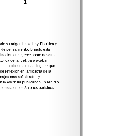
1
de su origen hasta hoy. El crítico y
d de pensamiento, formuló esta
cinación que ejerce sobre nosotros.
católica del ángel, para acabar
no es solo una pieza singular que
e reflexión en la filosofía de la
najes más sofisticados y
n la escritura publicando un estudio
e esteta en los Salones parisinos.