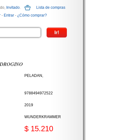
ido,
Invitado
.
Lista de compras
r
-
Entrar
-
¿Cómo comprar?
NDROGINO
PELADAN,
9788494972522
2019
WUNDERKRAMMER
$ 15.210