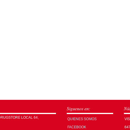
Siguenos en:
Núm
DRUGSTORE LOCAL 64,
QUIENES SOMOS
VI
FACEBOOK
64