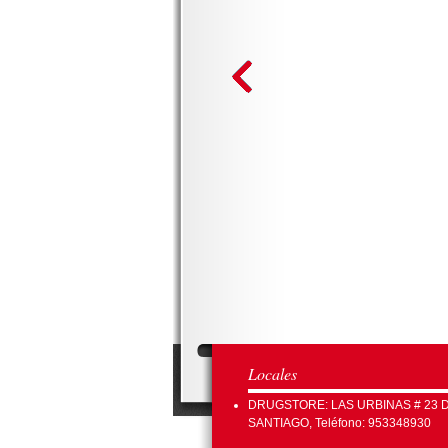
Locales
DRUGSTORE: LAS URBINAS # 23 
SANTIAGO, Teléfono: 953348930