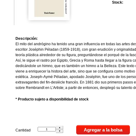
Stock:
Descripción:
El mito del andrógino ha tenido una gran influencia en todas las artes des
escritor Joséphin Péladan (1859-1918), con gran erudición y originalida
teoría plástica alrededor de su figura, preguntándose el porqué de la fas
Así, le sigue el rastro por Egipto, Grecia y Roma hasta llegar a la figura 
dedicándole un himno, que es también un himno a la Belleza. Este texto 
viene a enriquecer la histora del arte, sino que se configura como motivo d
estética. Joseph-Aymé Péladan, apodado Joséphin, fue uno de los perso
extravagantes del fin-desiècle francés. En 1881 dio sus primeros pasos e
sobre Rembrandt en L’Artiste; a partir de entonces, desplegó su talento d
* Producto sujeto a disponibilidad de stock
Cantidad