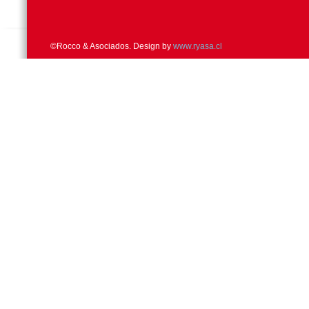
©Rocco & Asociados. Design by
www.ryasa.cl