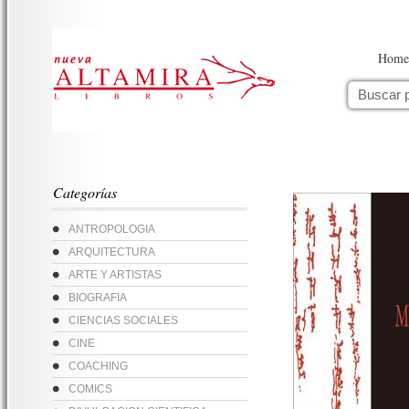
Home
Categorías
ANTROPOLOGIA
ARQUITECTURA
ARTE Y ARTISTAS
BIOGRAFIA
CIENCIAS SOCIALES
CINE
COACHING
COMICS