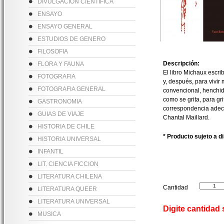
DIVULGACION CIENTIFICA
ENSAYO
ENSAYO GENERAL
ESTUDIOS DE GENERO
FILOSOFIA
Descripción:
FLORA Y FAUNA
El libro Michaux escrib
FOTOGRAFIA
y, después, para vivir
FOTOGRAFIA GENERAL
convencional, henchid
como se grita, para gr
GASTRONOMIA
correspondencia adecu
GUIAS DE VIAJE
Chantal Maillard.
HISTORIA DE CHILE
* Producto sujeto a d
HISTORIA UNIVERSAL
INFANTIL
LIT. CIENCIA FICCION
LITERATURA CHILENA
Cantidad
LITERATURA QUEER
LITERATURA UNIVERSAL
Digite cantidad
MUSICA