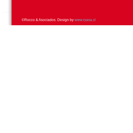
©Rocco & Asociados. Design by
www.ryasa.cl