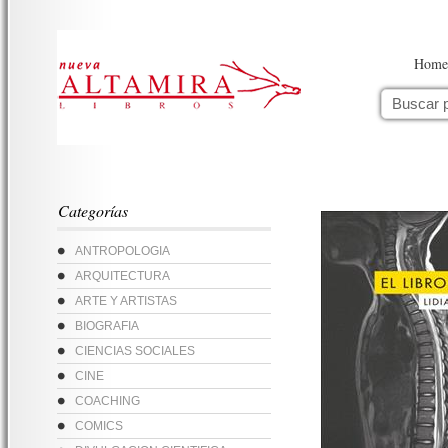
Home
Categorías
ANTROPOLOGIA
ARQUITECTURA
ARTE Y ARTISTAS
BIOGRAFIA
CIENCIAS SOCIALES
CINE
COACHING
COMICS