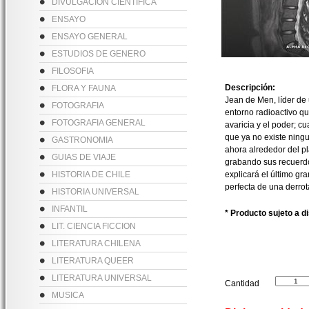
DIVULGACION CIENTIFICA
ENSAYO
ENSAYO GENERAL
ESTUDIOS DE GENERO
FILOSOFIA
Descripción:
FLORA Y FAUNA
Jean de Men, líder de 
FOTOGRAFIA
entorno radioactivo q
FOTOGRAFIA GENERAL
avaricia y el poder; c
que ya no existe ningu
GASTRONOMIA
ahora alrededor del pl
GUIAS DE VIAJE
grabando sus recuerdo
HISTORIA DE CHILE
explicará el último gr
perfecta de una derrota
HISTORIA UNIVERSAL
INFANTIL
* Producto sujeto a d
LIT. CIENCIA FICCION
LITERATURA CHILENA
LITERATURA QUEER
LITERATURA UNIVERSAL
Cantidad
MUSICA