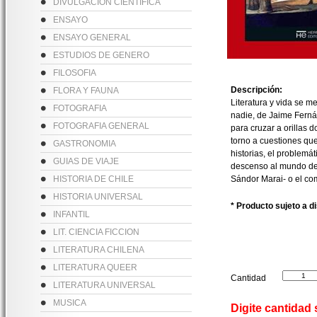
DIVULGACION CIENTIFICA
ENSAYO
ENSAYO GENERAL
ESTUDIOS DE GENERO
FILOSOFIA
Descripción:
FLORA Y FAUNA
Literatura y vida se m
FOTOGRAFIA
nadie, de Jaime Ferná
FOTOGRAFIA GENERAL
para cruzar a orillas 
torno a cuestiones qu
GASTRONOMIA
historias, el problemá
GUIAS DE VIAJE
descenso al mundo de 
HISTORIA DE CHILE
Sándor Marai- o el co
HISTORIA UNIVERSAL
* Producto sujeto a d
INFANTIL
LIT. CIENCIA FICCION
LITERATURA CHILENA
LITERATURA QUEER
Cantidad
LITERATURA UNIVERSAL
MUSICA
Digite cantidad