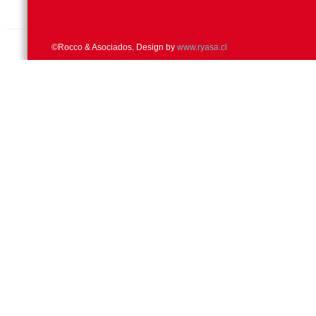
©Rocco & Asociados. Design by
www.ryasa.cl