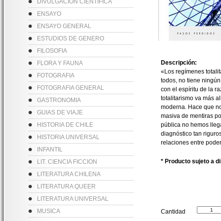
DIVULGACION CIENTIFICA
ENSAYO
ENSAYO GENERAL
ESTUDIOS DE GENERO
FILOSOFIA
Descripción:
FLORA Y FAUNA
«Los regímenes totali
FOTOGRAFIA
todos, no tiene ningún
FOTOGRAFIA GENERAL
con el espíritu de la r
totalitarismo va más a
GASTRONOMIA
moderna. Hace que no
GUIAS DE VIAJE
masiva de mentiras pol
HISTORIA DE CHILE
pública no hemos lleg
diagnóstico tan riguro
HISTORIA UNIVERSAL
relaciones entre poder
INFANTIL
* Producto sujeto a d
LIT. CIENCIA FICCION
LITERATURA CHILENA
LITERATURA QUEER
LITERATURA UNIVERSAL
MUSICA
Cantidad