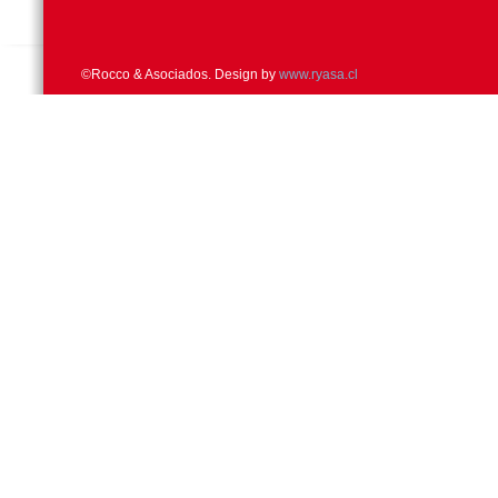
©Rocco & Asociados. Design by
www.ryasa.cl