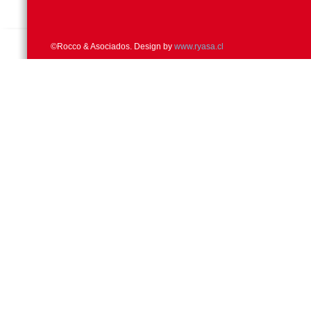
©Rocco & Asociados. Design by
www.ryasa.cl