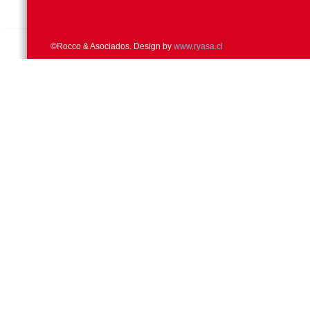
©Rocco & Asociados. Design by
www.ryasa.cl