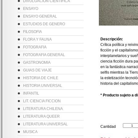
DIVULGACION CIENTIFICA
ENSAYO
ENSAYO GENERAL
ESTUDIOS DE GENERO
FILOSOFIA
Descripción:
FLORA Y FAUNA
Crítica política y rei
FOTOGRAFIA
ficción y el capitalis
FOTOGRAFIA GENERAL
interplanetarios y sue
ciencia ficción dura p
GASTRONOMIA
en la fantástica narr
GUIAS DE VIAJE
selfis mientras la Tier
HISTORIA DE CHILE
la estetización tecnol
historia del capitalism
HISTORIA UNIVERSAL
INFANTIL
* Producto sujeto a d
LIT. CIENCIA FICCION
LITERATURA CHILENA
LITERATURA QUEER
LITERATURA UNIVERSAL
Cantidad
MUSICA