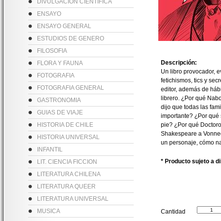
DIVULGACION CIENTIFICA
ENSAYO
ENSAYO GENERAL
ESTUDIOS DE GENERO
FILOSOFIA
Descripción:
FLORA Y FAUNA
Un libro provocador, e
FOTOGRAFIA
fetichismos, tics y sec
FOTOGRAFIA GENERAL
editor, además de hábi
librero. ¿Por qué Nab
GASTRONOMIA
dijo que todas las fam
GUIAS DE VIAJE
importante? ¿Por qué 
HISTORIA DE CHILE
pie? ¿Por qué Doctoro
Shakespeare a Vonnegu
HISTORIA UNIVERSAL
un personaje, cómo na
INFANTIL
* Producto sujeto a d
LIT. CIENCIA FICCION
LITERATURA CHILENA
LITERATURA QUEER
LITERATURA UNIVERSAL
MUSICA
Cantidad