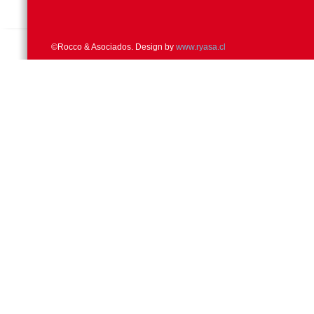
©Rocco & Asociados. Design by
www.ryasa.cl