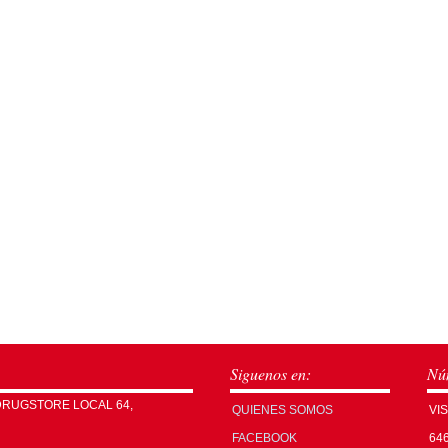
Siguenos en:
Núm
DRUGSTORE LOCAL 64,
QUIENES SOMOS
VI
FACEBOOK
64