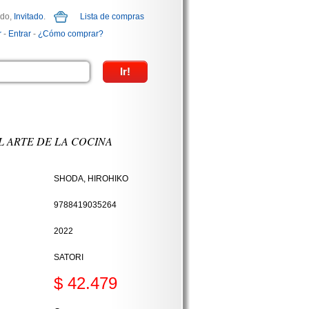
ido,
Invitado
.
Lista de compras
r
-
Entrar
-
¿Cómo comprar?
 ARTE DE LA COCINA
SHODA, HIROHIKO
9788419035264
2022
SATORI
$ 42.479