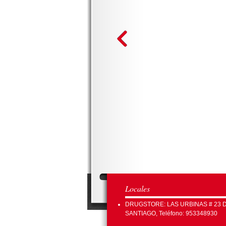
Locales
DRUGSTORE: LAS URBINAS # 23 
SANTIAGO, Teléfono: 953348930