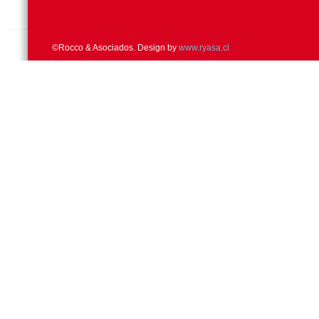
©Rocco & Asociados. Design by
www.ryasa.cl