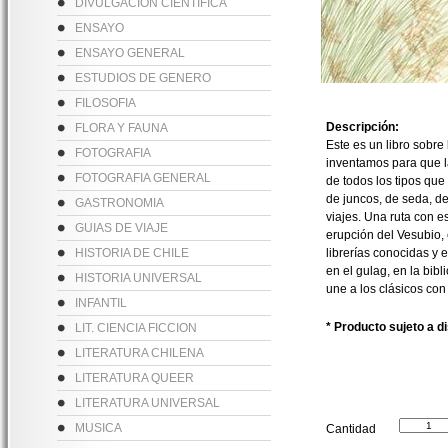
DIVULGACION CIENTIFICA
ENSAYO
ENSAYO GENERAL
ESTUDIOS DE GENERO
FILOSOFIA
Descripción:
FLORA Y FAUNA
Este es un libro sobre 
FOTOGRAFIA
inventamos para que la
FOTOGRAFIA GENERAL
de todos los tipos que 
de juncos, de seda, de 
GASTRONOMIA
viajes. Una ruta con e
GUIAS DE VIAJE
erupción del Vesubio, 
HISTORIA DE CHILE
librerías conocidas y 
en el gulag, en la bib
HISTORIA UNIVERSAL
une a los clásicos co
INFANTIL
* Producto sujeto a d
LIT. CIENCIA FICCION
LITERATURA CHILENA
LITERATURA QUEER
LITERATURA UNIVERSAL
MUSICA
Cantidad