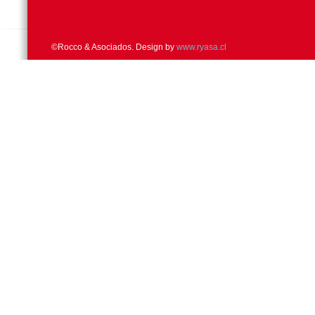
©Rocco & Asociados. Design by
www.ryasa.cl