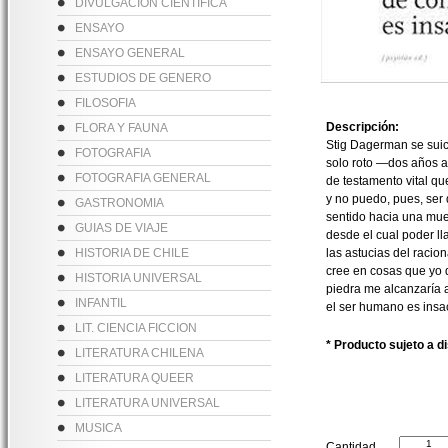
DIVULGACION CIENTIFICA
ENSAYO
ENSAYO GENERAL
ESTUDIOS DE GENERO
FILOSOFIA
Descripción:
FLORA Y FAUNA
Stig Dagerman se suici
FOTOGRAFIA
solo roto —dos años a
FOTOGRAFIA GENERAL
de testamento vital qu
y no puedo, pues, ser
GASTRONOMIA
sentido hacia una muer
GUIAS DE VIAJE
desde el cual poder ll
HISTORIA DE CHILE
las astucias del racion
cree en cosas que yo d
HISTORIA UNIVERSAL
piedra me alcanzaría 
INFANTIL
el ser humano es insa
LIT. CIENCIA FICCION
* Producto sujeto a d
LITERATURA CHILENA
LITERATURA QUEER
LITERATURA UNIVERSAL
MUSICA
Cantidad