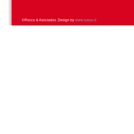
©Rocco & Asociados. Design by
www.ryasa.cl