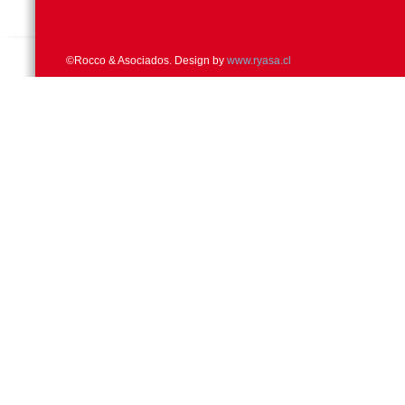
©Rocco & Asociados. Design by
www.ryasa.cl