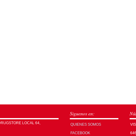
Siguenos en:
Núm
DRUGSTORE LOCAL 64,
QUIENES SOMOS
VI
FACEBOOK
64