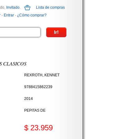
ido,
Invitado
.
Lista de compras
r
-
Entrar
-
¿Cómo comprar?
S CLASICOS
REXROTH, KENNET
9788415862239
2014
PEPITAS DE
$ 23.959