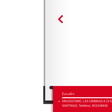
Locales
DRUGSTORE: LAS URBINAS # 23 
SANTIAGO, Teléfono: 953348930