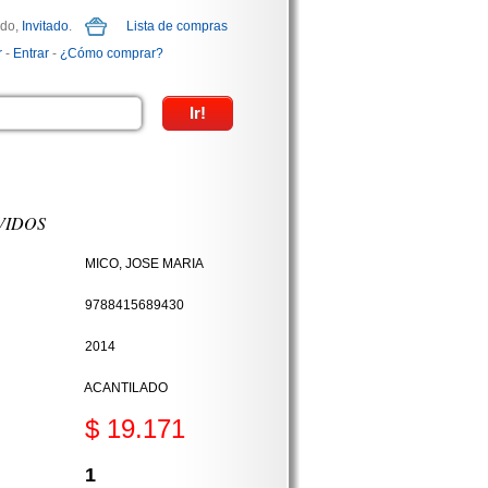
ido,
Invitado
.
Lista de compras
r
-
Entrar
-
¿Cómo comprar?
VIDOS
MICO, JOSE MARIA
9788415689430
2014
ACANTILADO
$ 19.171
1