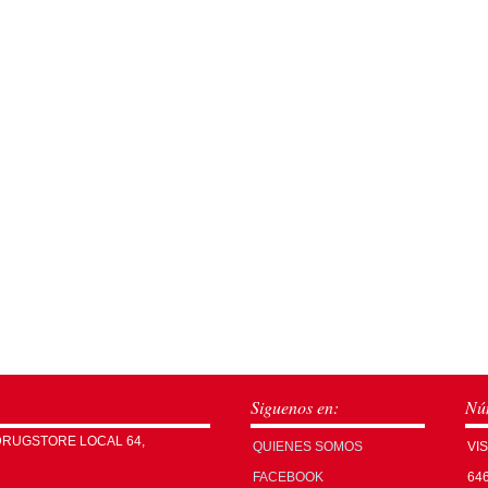
Siguenos en:
Núm
DRUGSTORE LOCAL 64,
QUIENES SOMOS
VI
FACEBOOK
64