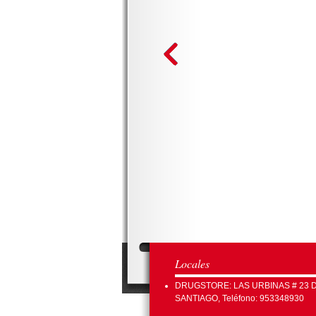
Locales
DRUGSTORE: LAS URBINAS # 23 
SANTIAGO, Teléfono: 953348930