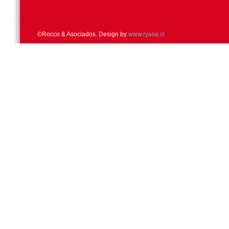
©Rocco & Asociados. Design by
www.ryasa.cl