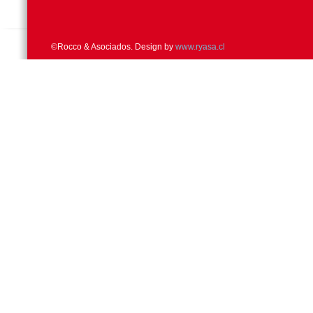
©Rocco & Asociados. Design by
www.ryasa.cl