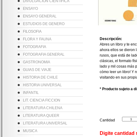
DIVULGACION CIENTIFICA
ENSAYO
ENSAYO GENERAL
ESTUDIOS DE GENERO
FILOSOFIA
Descripción:
FLORA Y FAUNA
Abres un libro y te en
FOTOGRAFIA
ahora ellos se dieron 
FOTOGRAFIA GENERAL
rusos, que está de lad
clásicas, el formato fí
GASTRONOMIA
lado y mil cosas más p
GUIAS DE VIAJE
cómo leer un libro! Y
HISTORIA DE CHILE
visitando en sus propia
HISTORIA UNIVERSAL
* Producto sujeto a d
INFANTIL
LIT. CIENCIA FICCION
LITERATURA CHILENA
LITERATURA QUEER
Cantidad
LITERATURA UNIVERSAL
MUSICA
Digite cantidad