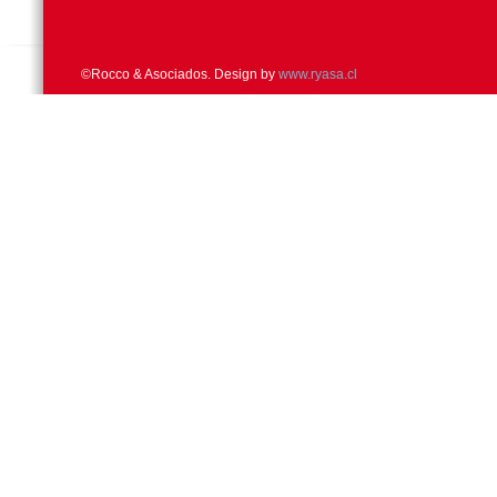
©Rocco & Asociados. Design by
www.ryasa.cl