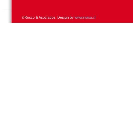
©Rocco & Asociados. Design by
www.ryasa.cl