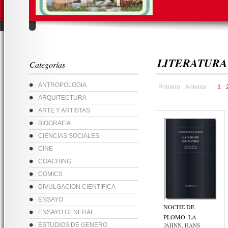
LITERATURA
Categorías
ANTROPOLOGIA
Primero
Anterior
1
ARQUITECTURA
ARTE Y ARTISTAS
BIOGRAFIA
CIENCIAS SOCIALES
CINE
COACHING
COMICS
DIVULGACION CIENTIFICA
ENSAYO
NOCHE DE
ENSAYO GENERAL
PLOMO. LA
ESTUDIOS DE GENERO
JAHNN, HANS