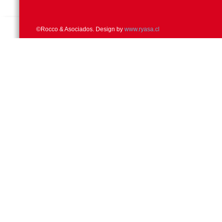
©Rocco & Asociados. Design by
www.ryasa.cl