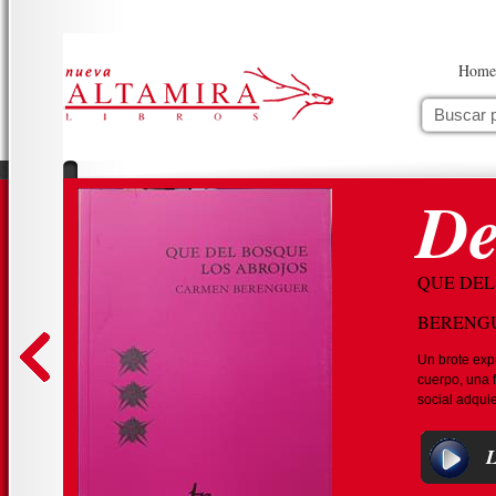
Home
De
QUE DEL
BERENG
e
Un brote exp
 de
cuerpo, una f
social adquie
L