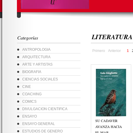
LITERATURA
Categorías
ANTROPOLOGIA
Primero
Anterior
1
ARQUITECTURA
ARTE Y ARTISTAS
BIOGRAFIA
CIENCIAS SOCIALES
CINE
COACHING
COMICS
DIVULGACION CIENTIFICA
ENSAYO
SU CADAVER
ENSAYO GENERAL
AVANZA HACIA
ESTUDIOS DE GENERO
EL MAR