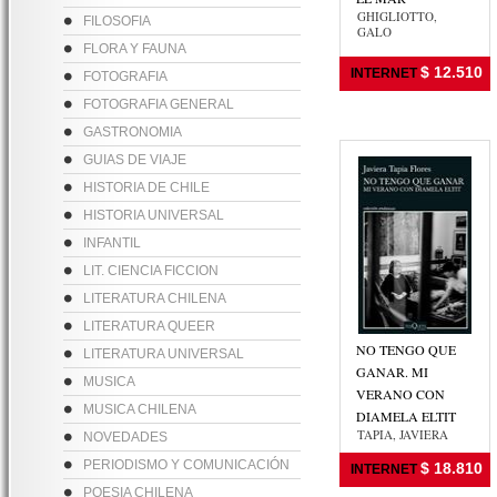
GHIGLIOTTO,
FILOSOFIA
GALO
FLORA Y FAUNA
$ 12.510
INTERNET
FOTOGRAFIA
FOTOGRAFIA GENERAL
GASTRONOMIA
GUIAS DE VIAJE
HISTORIA DE CHILE
HISTORIA UNIVERSAL
INFANTIL
LIT. CIENCIA FICCION
LITERATURA CHILENA
LITERATURA QUEER
NO TENGO QUE
LITERATURA UNIVERSAL
GANAR. MI
MUSICA
VERANO CON
MUSICA CHILENA
DIAMELA ELTIT
TAPIA, JAVIERA
NOVEDADES
PERIODISMO Y COMUNICACIÓN
$ 18.810
INTERNET
POESIA CHILENA