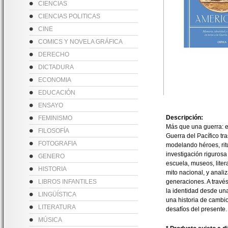
CIENCIAS
CIENCIAS POLITICAS
CINE
COMICS Y NOVELA GRÁFICA
DERECHO
DICTADURA
ECONOMIA
EDUCACIÓN
ENSAYO
Descripción:
FEMINISMO
Más que una guerra: e
FILOSOFÍA
Guerra del Pacífico tr
FOTOGRAFIA
modelando héroes, rit
investigación rigurosa 
GENERO
escuela, museos, liter
HISTORIA
mito nacional, y analiz
LIBROS INFANTILES
generaciones. A travé
la identidad desde una
LINGÜÍSTICA
una historia de cambi
LITERATURA
desafíos del presente.
MÚSICA