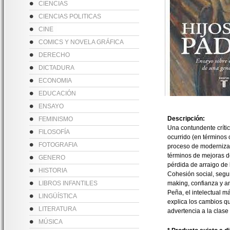
CIENCIAS
CIENCIAS POLITICAS
CINE
COMICS Y NOVELA GRÁFICA
DERECHO
DICTADURA
ECONOMIA
EDUCACIÓN
ENSAYO
Descripción:
FEMINISMO
Una contundente crític
FILOSOFÍA
ocurrido (en términos c
FOTOGRAFIA
proceso de modernizaci
términos de mejoras d
GENERO
pérdida de arraigo de
HISTORIA
Cohesión social, segu
LIBROS INFANTILES
making, confianza y a
Peña, el intelectual m
LINGÜÍSTICA
explica los cambios qu
LITERATURA
advertencia a la clase 
MÚSICA