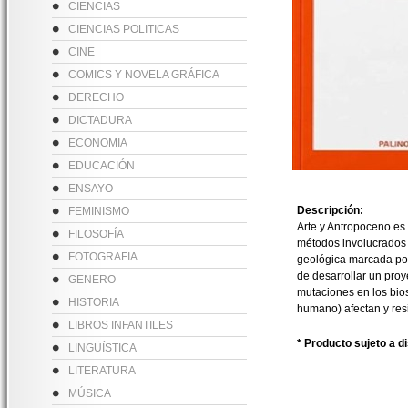
CIENCIAS
CIENCIAS POLITICAS
CINE
COMICS Y NOVELA GRÁFICA
DERECHO
DICTADURA
ECONOMIA
EDUCACIÓN
ENSAYO
Descripción:
FEMINISMO
Arte y Antropoceno es 
FILOSOFÍA
métodos involucrados 
FOTOGRAFIA
geológica marcada por 
de desarrollar un proy
GENERO
mutaciones en los bios
HISTORIA
humano) afectan y resi
LIBROS INFANTILES
* Producto sujeto a d
LINGÜÍSTICA
LITERATURA
MÚSICA