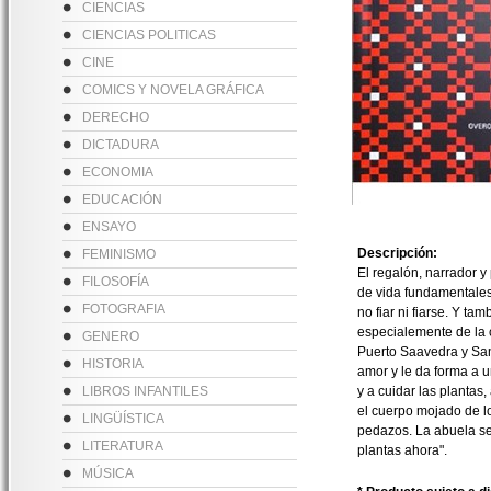
CIENCIAS
CIENCIAS POLITICAS
CINE
COMICS Y NOVELA GRÁFICA
DERECHO
DICTADURA
ECONOMIA
EDUCACIÓN
ENSAYO
Descripción:
FEMINISMO
El regalón, narrador y
FILOSOFÍA
de vida fundamentales:
FOTOGRAFIA
no fiar ni fiarse. Y 
especialemente de la c
GENERO
Puerto Saavedra y San
HISTORIA
amor y le da forma a 
LIBROS INFANTILES
y a cuidar las plantas
el cuerpo mojado de l
LINGÜÍSTICA
pedazos. La abuela se 
LITERATURA
plantas ahora".
MÚSICA