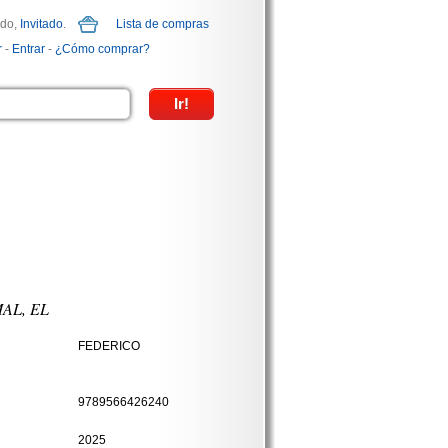
ido,
Invitado
.
Lista de compras
r
-
Entrar
-
¿Cómo comprar?
AL, EL
FEDERICO
9789566426240
2025