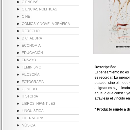
CIENCIAS
CIENCIAS POLITICAS
CINE
COMICS Y NOVELA GRÁFICA
DERECHO
DICTADURA
ECONOMIA
EDUCACIÓN
ENSAYO
Descripción:
FEMINISMO
El pensamiento no es s
FILOSOFÍA
es recordar. La memori
FOTOGRAFIA
pasado, sino el modo e
asignamos significados
GENERO
aquello que constituye 
HISTORIA
atraviesa el vínculo en
LIBROS INFANTILES
* Producto sujeto a d
LINGÜÍSTICA
LITERATURA
MÚSICA