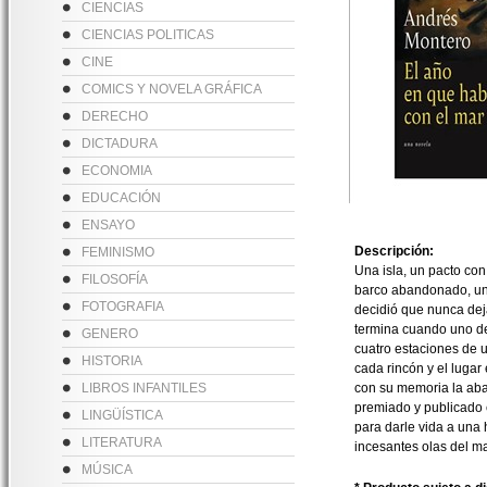
CIENCIAS
CIENCIAS POLITICAS
CINE
COMICS Y NOVELA GRÁFICA
DERECHO
DICTADURA
ECONOMIA
EDUCACIÓN
ENSAYO
Descripción:
FEMINISMO
Una isla, un pacto con
FILOSOFÍA
barco abandonado, una
FOTOGRAFIA
decidió que nunca deja
termina cuando uno de
GENERO
cuatro estaciones de 
HISTORIA
cada rincón y el luga
LIBROS INFANTILES
con su memoria la aba
premiado y publicado 
LINGÜÍSTICA
para darle vida a una 
LITERATURA
incesantes olas del ma
MÚSICA