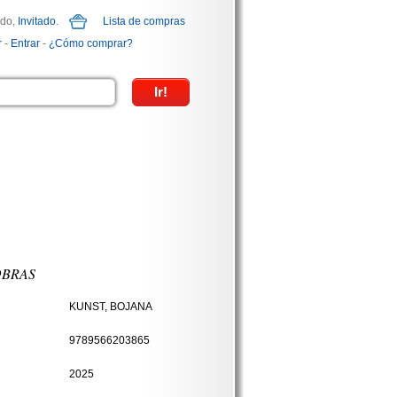
ido,
Invitado
.
Lista de compras
r
-
Entrar
-
¿Cómo comprar?
OBRAS
KUNST, BOJANA
9789566203865
2025