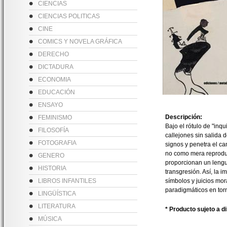
CIENCIAS
CIENCIAS POLITICAS
CINE
COMICS Y NOVELA GRÁFICA
DERECHO
DICTADURA
ECONOMIA
EDUCACIÓN
ENSAYO
Descripción:
FEMINISMO
Bajo el rótulo de "inq
FILOSOFÍA
callejones sin salida d
FOTOGRAFIA
signos y penetra el ca
no como mera reprodu
GENERO
proporcionan un lengua
HISTORIA
transgresión. Así, la 
LIBROS INFANTILES
símbolos y juicios mora
paradigmáticos en torn
LINGÜÍSTICA
LITERATURA
* Producto sujeto a d
MÚSICA