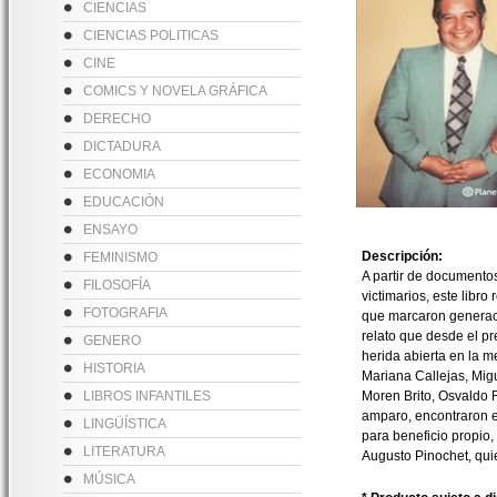
CIENCIAS
CIENCIAS POLITICAS
CINE
COMICS Y NOVELA GRÁFICA
DERECHO
DICTADURA
ECONOMIA
EDUCACIÓN
ENSAYO
Descripción:
FEMINISMO
A partir de documentos
FILOSOFÍA
victimarios, este libr
FOTOGRAFIA
que marcaron generacio
relato que desde el p
GENERO
herida abierta en la 
HISTORIA
Mariana Callejas, Mig
LIBROS INFANTILES
Moren Brito, Osvaldo R
amparo, encontraron e
LINGÜÍSTICA
para beneficio propio,
LITERATURA
Augusto Pinochet, qui
MÚSICA