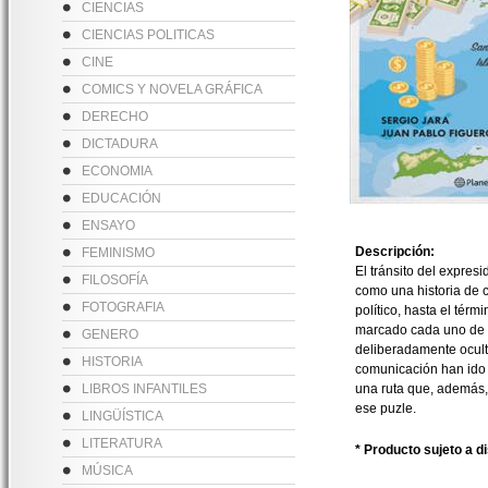
CIENCIAS
CIENCIAS POLITICAS
CINE
COMICS Y NOVELA GRÁFICA
DERECHO
DICTADURA
ECONOMIA
EDUCACIÓN
ENSAYO
Descripción:
FEMINISMO
El tránsito del expres
FILOSOFÍA
como una historia de c
FOTOGRAFIA
político, hasta el tér
marcado cada uno de s
GENERO
deliberadamente oculta
HISTORIA
comunicación han ido 
LIBROS INFANTILES
una ruta que, además, 
ese puzle.
LINGÜÍSTICA
LITERATURA
* Producto sujeto a d
MÚSICA