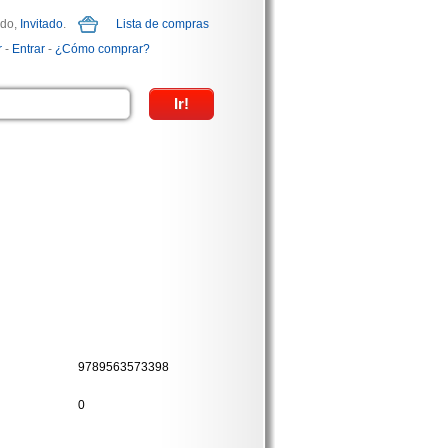
ido,
Invitado
.
Lista de compras
r
-
Entrar
-
¿Cómo comprar?
9789563573398
0