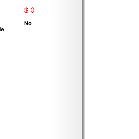
$ 0
No
le