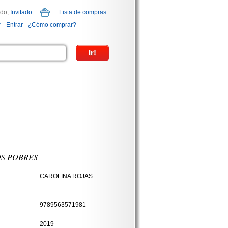
ido,
Invitado
.
Lista de compras
r
-
Entrar
-
¿Cómo comprar?
OS POBRES
CAROLINA ROJAS
9789563571981
2019