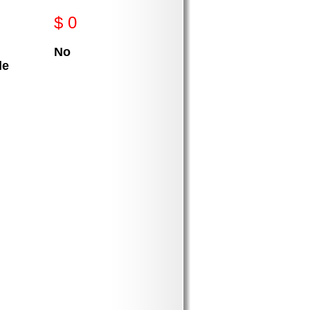
$ 0
No
le