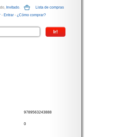
ido,
Invitado
.
Lista de compras
r
-
Entrar
-
¿Cómo comprar?
9789563243888
0